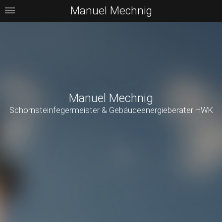
Manuel Mechnig
Manuel Mechnig
Schornsteinfegermeister & Gebäudeenergieberater HWK